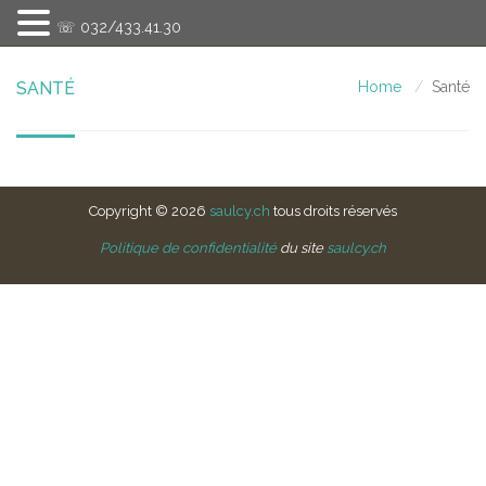
☏ 032/433.41.30
SANTÉ
Home
Santé
Copyright © 2026
saulcy.ch
tous droits réservés
Politique de confidentialité
du site
saulcy.ch