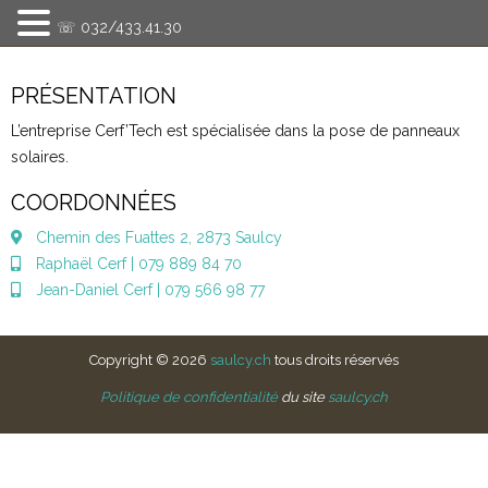
☏ 032/433.41.30
PRÉSENTATION
L’entreprise Cerf’Tech est spécialisée dans la pose de panneaux
solaires.
COORDONNÉES
Chemin des Fuattes 2, 2873 Saulcy
Raphaël Cerf | 079 889 84 70
Jean-Daniel Cerf | 079 566 98 77
Copyright © 2026
saulcy.ch
tous droits réservés
Politique de confidentialité
du site
saulcy.ch